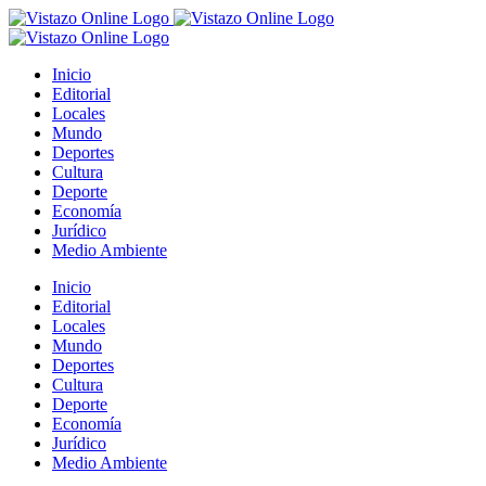
Saltar
al
contenido
Inicio
Editorial
Locales
Mundo
Deportes
Cultura
Deporte
Economía
Jurídico
Medio Ambiente
Inicio
Editorial
Locales
Mundo
Deportes
Cultura
Deporte
Economía
Jurídico
Medio Ambiente