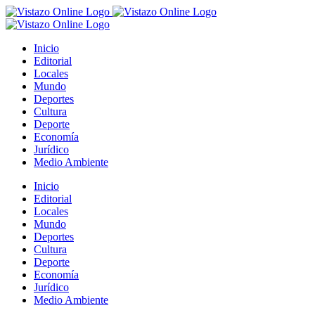
Saltar
al
contenido
Inicio
Editorial
Locales
Mundo
Deportes
Cultura
Deporte
Economía
Jurídico
Medio Ambiente
Inicio
Editorial
Locales
Mundo
Deportes
Cultura
Deporte
Economía
Jurídico
Medio Ambiente