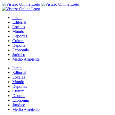
Saltar
al
contenido
Inicio
Editorial
Locales
Mundo
Deportes
Cultura
Deporte
Economía
Jurídico
Medio Ambiente
Inicio
Editorial
Locales
Mundo
Deportes
Cultura
Deporte
Economía
Jurídico
Medio Ambiente