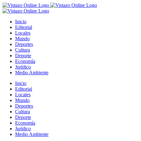
Saltar
al
contenido
Inicio
Editorial
Locales
Mundo
Deportes
Cultura
Deporte
Economía
Jurídico
Medio Ambiente
Inicio
Editorial
Locales
Mundo
Deportes
Cultura
Deporte
Economía
Jurídico
Medio Ambiente