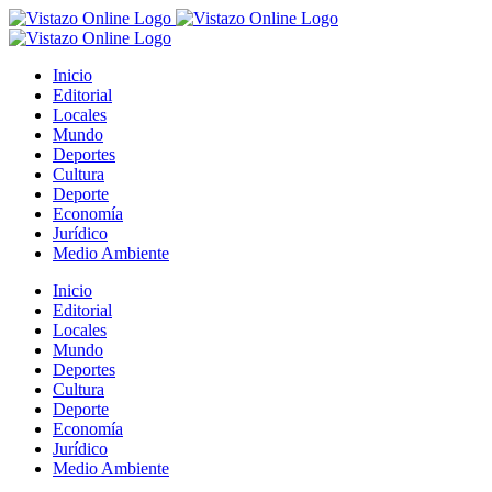
Saltar
al
contenido
Inicio
Editorial
Locales
Mundo
Deportes
Cultura
Deporte
Economía
Jurídico
Medio Ambiente
Inicio
Editorial
Locales
Mundo
Deportes
Cultura
Deporte
Economía
Jurídico
Medio Ambiente