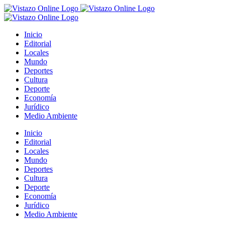
Saltar
al
contenido
Inicio
Editorial
Locales
Mundo
Deportes
Cultura
Deporte
Economía
Jurídico
Medio Ambiente
Inicio
Editorial
Locales
Mundo
Deportes
Cultura
Deporte
Economía
Jurídico
Medio Ambiente