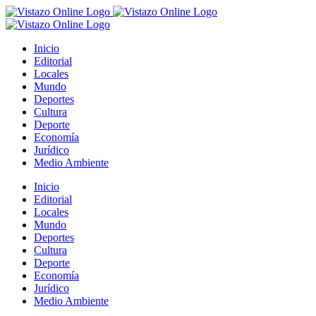
Saltar
al
contenido
Inicio
Editorial
Locales
Mundo
Deportes
Cultura
Deporte
Economía
Jurídico
Medio Ambiente
Inicio
Editorial
Locales
Mundo
Deportes
Cultura
Deporte
Economía
Jurídico
Medio Ambiente