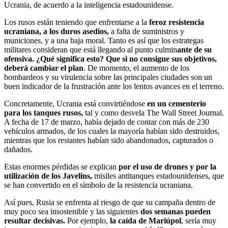
Ucrania, de acuerdo a la inteligencia estadounidense.
Los rusos están teniendo que enfrentarse a la
feroz resistencia
ucraniana, a los duros asedios,
a falta de suministros y
municiones, y a una baja moral. Tanto es así que los estrategas
militares consideran que está llegando al punto culmin
ante de su
ofensiva. ¿Qué significa esto? Que si no consigue sus objetivos,
deberá cambiar el plan
. De momento, el aumento de los
bombardeos y su virulencia sobre las principales ciudades son un
buen indicador de la frustración ante los lentos avances en el terreno.
Concretamente, Ucrania está convirtiéndose
en un cementerio
para los tanques rusos,
tal y como desvela The Wall Street Journal.
A fecha de 17 de marzo, había dejado de contar con más de 230
vehículos armados, de los cuales la mayoría habían sido destruidos,
mientras que los restantes habían sido abandonados, capturados o
dañados.
Estas enormes pérdidas se explican
por el uso de drones y por la
utilización de los Javelins,
misiles antitanques estadounidenses, que
se han convertido en el símbolo de la resistencia ucraniana.
Así pues, Rusia se enfrenta al riesgo de que su campaña dentro de
muy poco sea insostenible y las siguientes
dos semanas pueden
resultar decisivas.
Por ejemplo,
la caída de Mariúpol
, sería muy