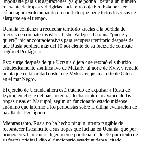
importante para sus aspiraciones, ya que podría liberar a un número
relevante de tropas y dirigirlas hacia otro objetivo. Está por ver
cómo sigue evolucionando un conflicto que tiene todos los visos de
alargarse en el tiempo.
Ucrania comienza a recuperar territorio gracias a la pérdida de
fuerzas de combate rusas
Por: Justin Vallejo
Ucrania “puede y
quiere” iniciar contraofensivas para recuperar territorio después de
que Rusia perdiera más del 10 por ciento de su fuerza de combate,
según el Pentágono.
Esto surge después de que Ucrania dijera que retomó el suburbio
estratégicamente significativo de Makariv, al norte de Kyiv, y repelió
un ataque en la ciudad costera de Mykolaiv, justo al este de Odesa,
en el mar Negro.
El ejército de Ucrania ahora está tratando de expulsar a Rusia de
Izyum, en el este del país, mientras lucha contra un avance de las
tropas rusas en Mariupol, según un funcionario estadounidense
anónimo que informó a los periodistas sobre la última evaluación de
batalla del Pentágono.
Mientras tanto, Rusia no ha hecho ningún intento tangible de
reabastecer físicamente a sus tropas que luchan en Ucrania, que por
primera vez han caído “ligeramente por debajo” del 90 por ciento de
su fuerza original, dijo el funcionario estadounidense, citado