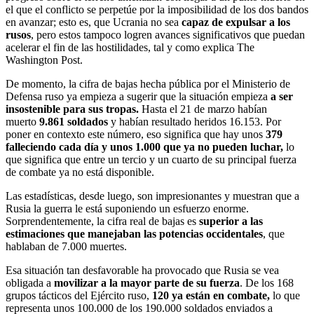
el que el conflicto se perpetúe por la imposibilidad de los dos bandos
en avanzar; esto es, que Ucrania no sea
capaz de expulsar a los
rusos
, pero estos tampoco logren avances significativos que puedan
acelerar el fin de las hostilidades, tal y como explica The
Washington Post.
De momento, la cifra de bajas hecha pública por el Ministerio de
Defensa ruso ya empieza a sugerir que la situación empieza
a ser
insostenible para sus tropas.
Hasta el 21 de marzo habían
muerto
9.861 soldados
y habían resultado heridos 16.153. Por
poner en contexto este número, eso significa que hay unos
379
falleciendo cada día y unos 1.000 que ya no pueden luchar,
lo
que significa que entre un tercio y un cuarto de su principal fuerza
de combate ya no está disponible.
Las estadísticas, desde luego, son impresionantes y muestran que a
Rusia la guerra le está suponiendo un esfuerzo enorme.
Sorprendentemente, la cifra real de bajas es
superior a las
estimaciones que manejaban las potencias occidentales
, que
hablaban de 7.000 muertes.
Esa situación tan desfavorable ha provocado que Rusia se vea
obligada a
movilizar a la mayor parte de su fuerza
. De los 168
grupos tácticos del Ejército ruso,
120 ya están en combate,
lo que
representa unos 100.000 de los 190.000 soldados enviados a