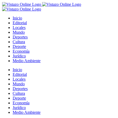
Saltar
al
contenido
Inicio
Editorial
Locales
Mundo
Deportes
Cultura
Deporte
Economía
Jurídico
Medio Ambiente
Inicio
Editorial
Locales
Mundo
Deportes
Cultura
Deporte
Economía
Jurídico
Medio Ambiente