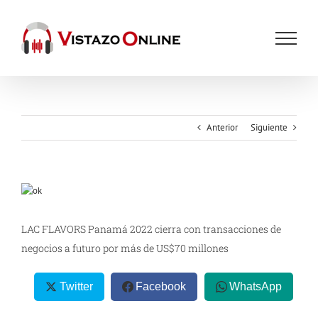
Saltar
al
contenido
Anterior
Siguiente
Ver
imagen
más
LAC FLAVORS Panamá 2022 cierra con transacciones de
grande
negocios a futuro por más de US$70 millones
Twitter
Facebook
WhatsApp