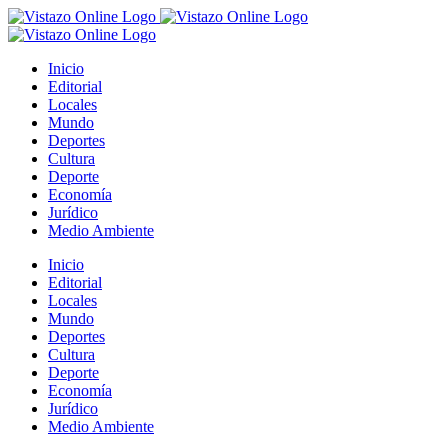
Saltar
al
contenido
Inicio
Editorial
Locales
Mundo
Deportes
Cultura
Deporte
Economía
Jurídico
Medio Ambiente
Inicio
Editorial
Locales
Mundo
Deportes
Cultura
Deporte
Economía
Jurídico
Medio Ambiente