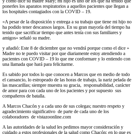
y como dice su madre Mary; mi hijo es uno de los que ha tenido que
ponerles los aparatos respiratorios a aquellos pacientes que llegan a
los hospitales contagiados con la COVID – 19.
«A pesar de la disposición y entrega a su trabajo que tiene mi hijo no
ha podido tener descansos largos. En su gran mayoría del tiempo ha
tenido que sacrificar tiempo que antes tenía con sus familiares y
amigos» señaló su madre.
y añadió: Este 8 de diciembre que no vendrá porque como el dice »
Madre no te puedo visitar por que diariamente estoy atendiendo a
pacientes con COVID – 19 lo que me conformare y lo entiendo con
una llamada que hará para felicitarme.
Es sabido por todos lo que conocen a Marcos que en medio de todo
el cansancio, lo estropeado de las horas de trabajo, la nariz pelada de
las mascarillas; siempre muestra su gracia, responsabilidad, carácter
de amor para con cada uno de los pacientes y por supuesto sus
compañeros de batalla.
A Marcos Chacón y a cada uno de sus colegas; nuestro respeto y
agradecimiento significativo de parte de cada uno de los
colaboradores de vistazoonline.com
A las autoridades de la salud les pedimos mayor consideración y
cuidado a estos profesionales de la salud como Chacón; en lo que es