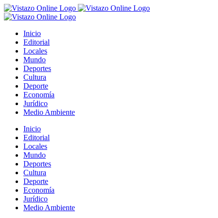
Saltar
al
contenido
Inicio
Editorial
Locales
Mundo
Deportes
Cultura
Deporte
Economía
Jurídico
Medio Ambiente
Inicio
Editorial
Locales
Mundo
Deportes
Cultura
Deporte
Economía
Jurídico
Medio Ambiente