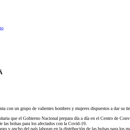
Á
a con un grupo de valientes hombres y mujeres dispuestos a dar su tiem
nitaria que el Gobierno Nacional prepara día a día en el Centro de Con
e las bolsas para los afectados con la Covid-19.
largo y ancho del país laboran en la distribución de las bolsas para los m