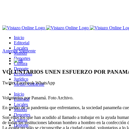
Saltar
al
contenido
Inicio
Editorial
Locales
Anterior
Siguiente
Mundo
Deportes
Ver
Cultura
imagen
Deporte
más
VOLUNTARIOS UNEN ESFUERZO POR PANAM
Economía
grande
Jurídico
Twitter
Facebook
WhatsApp
Medio Ambiente
Inicio
Voluntarios por Panamá. Foto Archivo.
Editorial
Locales
En medio de la pandemia que
enfrentamos, la sociedad panameña cuent
Mundo
Deportes
Son ellos los que han acudido al llamado a trabajar en la ayuda huma
Cultura
de todas las instituciones laboran hombro a hombro en la confección d
Deporte
La ayuda no sólo se circunscribe a la ciudad capital, voluntarios a lo 