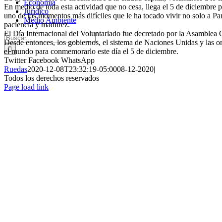
Economía
En medio de toda esta actividad que no cesa, llega el 5 de diciembre p
Jurídico
uno de los momentos más difíciles que le ha tocado vivir no solo a Pa
Medio Ambiente
paciencia y madurez.
El Día Internacional del Voluntariado fue decretado por la Asamblea
Buscar:
Desde entonces, los gobiernos, el sistema de Naciones Unidas y las or
el mundo para conmemorarlo este día el 5 de diciembre.
Twitter
Facebook
WhatsApp
Ruedas
2020-12-08T23:32:19-05:00
08-12-2020
|
Todos los derechos reservados
Page load link
Ir
a
Arriba