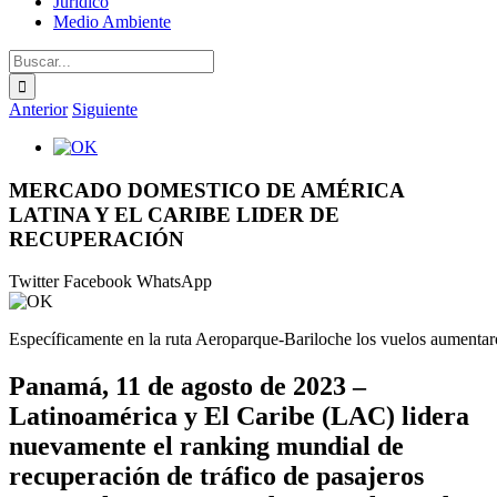
Jurídico
Medio Ambiente
Buscar:
Anterior
Siguiente
Ver
imagen
más
MERCADO DOMESTICO DE AMÉRICA
grande
LATINA Y EL CARIBE LIDER DE
RECUPERACIÓN
Twitter
Facebook
WhatsApp
Específicamente en la ruta Aeroparque-Bariloche los vuelos aumenta
Panamá, 11 de agosto de 2023 –
Latinoamérica y El Caribe (LAC) lidera
nuevamente el ranking mundial de
recuperación de tráfico de pasajeros