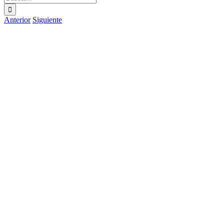
Anterior
Siguiente
Ver
imagen
más
grande