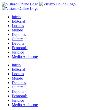
Saltar
al
contenido
Inicio
Editorial
Locales
Mundo
Deportes
Cultura
Deporte
Economía
Jurídico
Medio Ambiente
Inicio
Editorial
Locales
Mundo
Deportes
Cultura
Deporte
Economía
Jurídico
Medio Ambiente