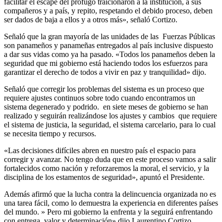
facilitar el escape del prófugo traicionaron a la institución, a sus
compañeros y a país, y repito, respetando el debido proceso, deben
ser dados de baja a ellos y a otros más», señaló Cortizo.
Señaló que la gran mayoría de las unidades de las Fuerzas Públicas
son panameños y panameñas entregados al país inclusive dispuesto
a dar sus vidas como ya ha pasado. «Todos los panameños deben la
seguridad que mi gobierno está haciendo todos los esfuerzos para
garantizar el derecho de todos a vivir en paz y tranquilidad» dijo.
Señaló que corregir los problemas del sistema es un proceso que
requiere ajustes continuos sobre todo cuando encontramos un
sistema degenerado y podrido. en siete meses de gobierno se han
realizado y seguirán realizándose los ajustes y cambios que requiere
el sistema de justicia, la seguridad, el sistema carcelario, para lo cual
se necesita tiempo y recursos.
«Las decisiones difíciles abren en nuestro país el espacio para
corregir y avanzar. No tengo duda que en este proceso vamos a salir
fortalecidos como nación y reforzaremos la moral, el servicio, y la
disciplina de los estamentos de seguridad», apuntó el Presidente.
Además afirmó que la lucha contra la delincuencia organizada no es
una tarea fácil, como lo demuestra la experiencia en diferentes países
del mundo. » Pero mi gobierno la enfrenta y la seguirá enfrentando
con entrega, valor y determinación» dijo Laurentino Cortizo.