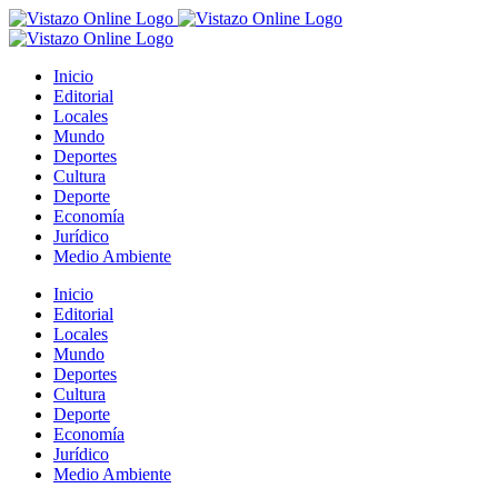
Saltar
al
contenido
Inicio
Editorial
Locales
Mundo
Deportes
Cultura
Deporte
Economía
Jurídico
Medio Ambiente
Inicio
Editorial
Locales
Mundo
Deportes
Cultura
Deporte
Economía
Jurídico
Medio Ambiente