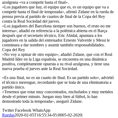
azulgrana «va a competir hasta el final».
«Los jugadores que hay, el equipo que es, es un equipo que va a
competir hasta el final de temporada», afirmó Zidane en la rueda de
prensa previa al partido de cuartos de final de la Copa del Rey
contra la Real Sociedad del jueves.
«Los jugadores del Barcelona siempre son buenos, el resto no me
interesa», añadió en referencia a la polémica abierta en el Barça
después que el secretario técnico, Eric Abidal, apuntara a los
jugadores en la salida del entrenador Ernesto Valverde y Messi le
conminara a dar nombres y asumir también responsabilidades.
Copa del Rey
«No voy a opinar de otro equipo», añadió Zidane, que con el Real
Madrid líder en la Liga española, se encuentra en una dinámica
positiva, completamente opuesta a su rival azulgrana, y tiene una
nueva prueba el jueves ante la Real Sociedad.
«Es una final, no es un cuarto de final. Es un partido solo», advirtió
el técnico merengue, recordando que se trata de una eliminatoria a
partido único.
«Tenemos que estar muy concentrados, enchufados y muy metidos
desde el primer minuto. Juegan muy bien al fútbol, lo han
demostrado toda la temporada», aseguró Zidane.
Twitter
Facebook
WhatsApp
Ruedas
2020-02-05T16:55:34-05:00
05-02-2020
|