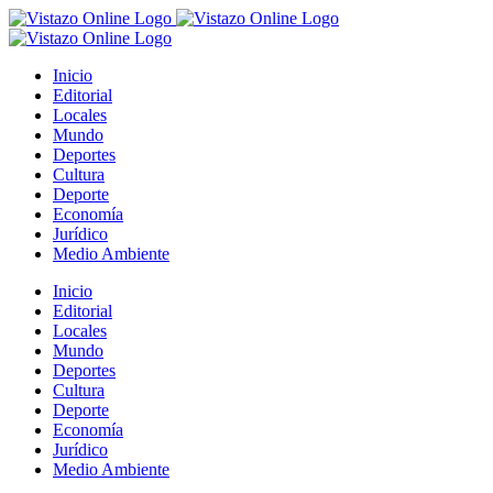
Saltar
al
contenido
Inicio
Editorial
Locales
Mundo
Deportes
Cultura
Deporte
Economía
Jurídico
Medio Ambiente
Inicio
Editorial
Locales
Mundo
Deportes
Cultura
Deporte
Economía
Jurídico
Medio Ambiente