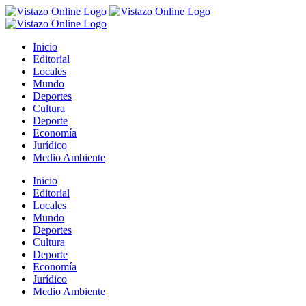
Saltar
al
contenido
Inicio
Editorial
Locales
Mundo
Deportes
Cultura
Deporte
Economía
Jurídico
Medio Ambiente
Inicio
Editorial
Locales
Mundo
Deportes
Cultura
Deporte
Economía
Jurídico
Medio Ambiente