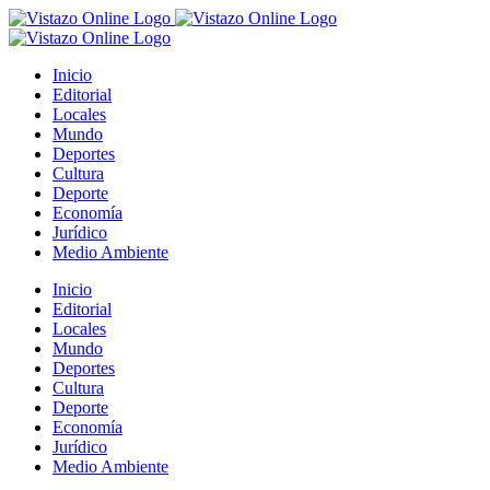
Saltar
al
contenido
Inicio
Editorial
Locales
Mundo
Deportes
Cultura
Deporte
Economía
Jurídico
Medio Ambiente
Inicio
Editorial
Locales
Mundo
Deportes
Cultura
Deporte
Economía
Jurídico
Medio Ambiente