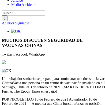
Jurídico
Medio Ambiente
Buscar:
Anterior
Siguiente
Ver
imagen
más
MUCHOS DISCUTEN SEGURIDAD DE
grande
VACUNAS CHINAS
Twitter
Facebook
WhatsApp
Un trabajador sanitario se prepara para suministrar una dosis de la v
CoronaVac a una persona en un centro de vacunación instalado en el 
Santiago, Chile, el 3 de febrero de 2021. (MARTIN BERNETTI/AFP 
Fuente: The Epoch Times en español
POR NICOLE HAO 16 de Febrero de 2021 Actualizado: 16 de
Febrero de 2021 A medida que China busca reforzar su posición