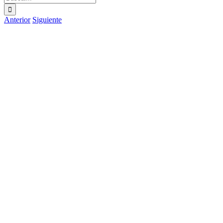
Anterior
Siguiente
Ver
imagen
más
grande