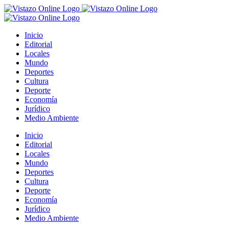
Saltar
al
contenido
Inicio
Editorial
Locales
Mundo
Deportes
Cultura
Deporte
Economía
Jurídico
Medio Ambiente
Inicio
Editorial
Locales
Mundo
Deportes
Cultura
Deporte
Economía
Jurídico
Medio Ambiente