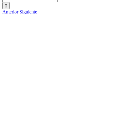
Anterior
Siguiente
Ver
imagen
más
grande