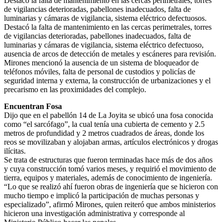
Destacó la falta de mantenimiento en las cercas perimetrales, torres
de vigilancias deterioradas, pabellones inadecuados, falta de
luminarias y cámaras de vigilancia, sistema eléctrico defectuosos.
Destacó la falta de mantenimiento en las cercas perimetrales, torres
de vigilancias deterioradas, pabellones inadecuados, falta de
luminarias y cámaras de vigilancia, sistema eléctrico defectuoso,
ausencia de arcos de detección de metales y escáneres para revisión.
Mirones mencionó la ausencia de un sistema de bloqueador de
teléfonos móviles, falta de personal de custodios y policías de
seguridad interna y externa, la construcción de urbanizaciones y el
precarismo en las proximidades del complejo.
Encuentran Fosa
Dijo que en el pabellón 14 de La Joyita se ubicó una fosa conocida
como “el sarcófago”, la cual tenía una cubierta de cemento y 2.5
metros de profundidad y 2 metros cuadrados de áreas, donde los
reos se movilizaban y alojaban armas, artículos electrónicos y drogas
ilícitas.
Se trata de estructuras que fueron terminadas hace más de dos años
y cuya construcción tomó varios meses, y requirió el movimiento de
tierra, equipos y materiales, además de conocimiento de ingeniería.
“Lo que se realizó ahí fueron obras de ingeniería que se hicieron con
mucho tiempo e implicó la participación de muchas personas y
especializado”, afirmó Mirones, quien reiteró que ambos ministerios
hicieron una investigación administrativa y corresponde al