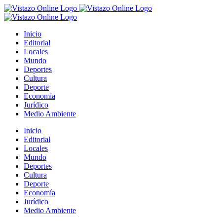
Saltar
al
contenido
Inicio
Editorial
Locales
Mundo
Deportes
Cultura
Deporte
Economía
Jurídico
Medio Ambiente
Inicio
Editorial
Locales
Mundo
Deportes
Cultura
Deporte
Economía
Jurídico
Medio Ambiente