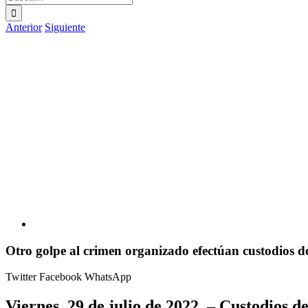
Anterior
Siguiente
Ver
imagen
más
grande
Otro golpe al crimen organizado efectúan custodios 
Twitter
Facebook
WhatsApp
Viernes, 29 de julio de 2022.
– Custodios d