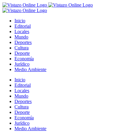
Saltar
al
contenido
Inicio
Editorial
Locales
Mundo
Deportes
Cultura
Deporte
Economía
Jurídico
Medio Ambiente
Inicio
Editorial
Locales
Mundo
Deportes
Cultura
Deporte
Economía
Jurídico
Medio Ambiente