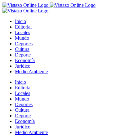
Saltar
al
contenido
Inicio
Editorial
Locales
Mundo
Deportes
Cultura
Deporte
Economía
Jurídico
Medio Ambiente
Inicio
Editorial
Locales
Mundo
Deportes
Cultura
Deporte
Economía
Jurídico
Medio Ambiente