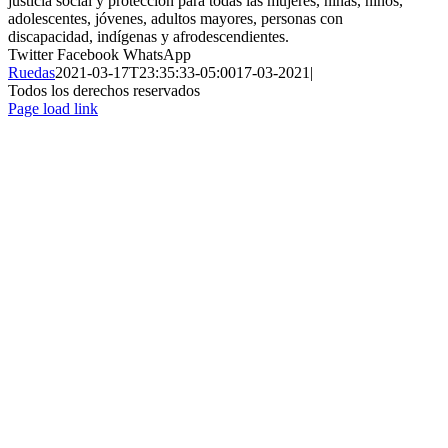
justicia social y protección para todas las mujeres, niñas, niños,
adolescentes, jóvenes, adultos mayores, personas con
discapacidad, indígenas y afrodescendientes.
Twitter
Facebook
WhatsApp
Ruedas
2021-03-17T23:35:33-05:00
17-03-2021
|
Todos los derechos reservados
Page load link
Ir
a
Arriba