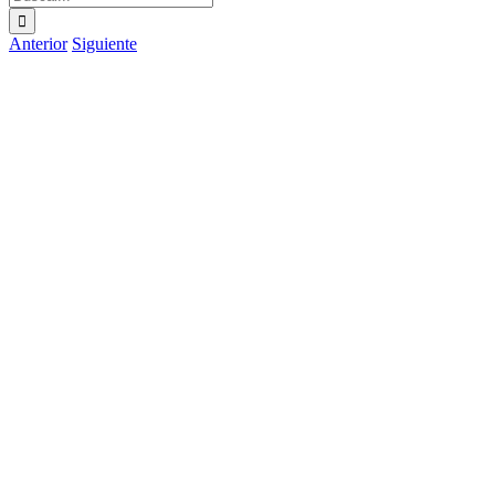
Anterior
Siguiente
Ver
imagen
más
grande