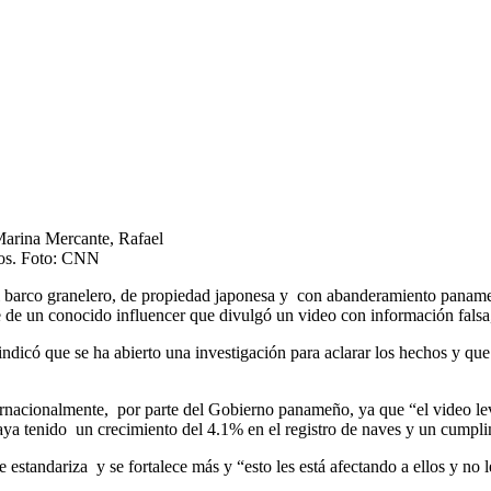
Marina Mercante, Rafael
imos. Foto: CNN
co granelero, de propiedad japonesa y con abanderamiento panameño
te de un conocido influencer que divulgó un video con información fal
ndicó que se ha abierto una investigación para aclarar los hechos y que
ternacionalmente, por parte del Gobierno panameño, ya que “el video l
aya tenido un crecimiento del 4.1% en el registro de naves y un cumpli
estandariza y se fortalece más y “esto les está afectando a ellos y no 