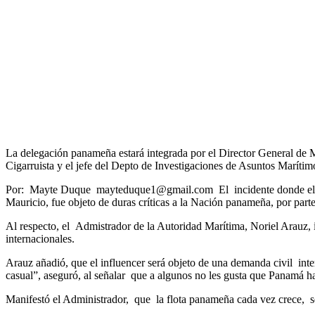
La delegación panameña estará integrada por el Director General de 
Cigarruista y el jefe del Depto de Investigaciones de Asuntos Marít
Por: Mayte Duque mayteduque1@gmail.com El incidente donde el bar
Mauricio, fue objeto de duras críticas a la Nación panameña, por par
Al respecto, el Admistrador de la Autoridad Marítima, Noriel Arauz, i
internacionales.
Arauz añadió, que el influencer será objeto de una demanda civil in
casual”, aseguró, al señalar que a algunos no les gusta que Panamá h
Manifestó el Administrador, que la flota panameña cada vez crece, se 