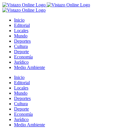
Saltar
al
contenido
Inicio
Editorial
Locales
Mundo
Deportes
Cultura
Deporte
Economía
Jurídico
Medio Ambiente
Inicio
Editorial
Locales
Mundo
Deportes
Cultura
Deporte
Economía
Jurídico
Medio Ambiente