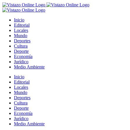
Saltar
al
contenido
Inicio
Editorial
Locales
Mundo
Deportes
Cultura
Deporte
Economía
Jurídico
Medio Ambiente
Inicio
Editorial
Locales
Mundo
Deportes
Cultura
Deporte
Economía
Jurídico
Medio Ambiente