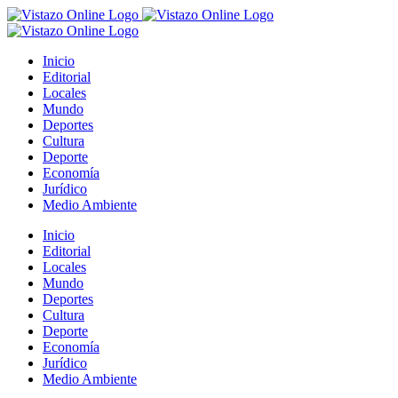
Saltar
al
contenido
Inicio
Editorial
Locales
Mundo
Deportes
Cultura
Deporte
Economía
Jurídico
Medio Ambiente
Inicio
Editorial
Locales
Mundo
Deportes
Cultura
Deporte
Economía
Jurídico
Medio Ambiente