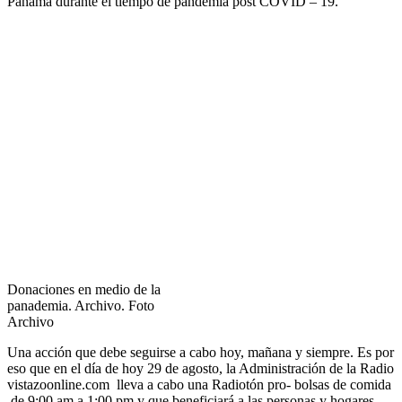
Panamá durante el tiempo de pandemia post COVID – 19.
Donaciones en medio de la
panademia. Archivo. Foto
Archivo
Una acción que debe seguirse a cabo hoy, mañana y siempre. Es por
eso que en el día de hoy 29 de agosto, la Administración de la Radio
vistazoonline.com lleva a cabo una Radiotón pro- bolsas de comida
de 9:00 am a 1:00 pm y que beneficiará a las personas y hogares