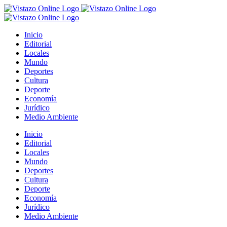
Saltar
al
contenido
Inicio
Editorial
Locales
Mundo
Deportes
Cultura
Deporte
Economía
Jurídico
Medio Ambiente
Inicio
Editorial
Locales
Mundo
Deportes
Cultura
Deporte
Economía
Jurídico
Medio Ambiente