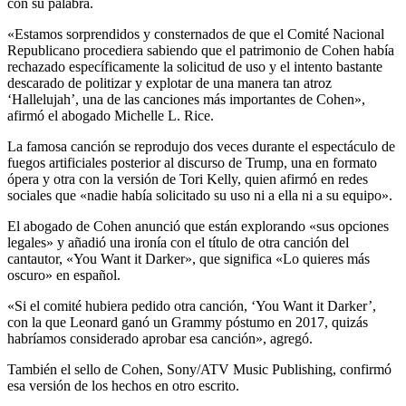
con su palabra.
«Estamos sorprendidos y consternados de que el Comité Nacional
Republicano procediera sabiendo que el patrimonio de Cohen había
rechazado específicamente la solicitud de uso y el intento bastante
descarado de politizar y explotar de una manera tan atroz
‘Hallelujah’, una de las canciones más importantes de Cohen»,
afirmó el abogado Michelle L. Rice.
La famosa canción se reprodujo dos veces durante el espectáculo de
fuegos artificiales posterior al discurso de Trump, una en formato
ópera y otra con la versión de Tori Kelly, quien afirmó en redes
sociales que «nadie había solicitado su uso ni a ella ni a su equipo».
El abogado de Cohen anunció que están explorando «sus opciones
legales» y añadió una ironía con el título de otra canción del
cantautor, «You Want it Darker», que significa «Lo quieres más
oscuro» en español.
«Si el comité hubiera pedido otra canción, ‘You Want it Darker’,
con la que Leonard ganó un Grammy póstumo en 2017, quizás
habríamos considerado aprobar esa canción», agregó.
También el sello de Cohen, Sony/ATV Music Publishing, confirmó
esa versión de los hechos en otro escrito.