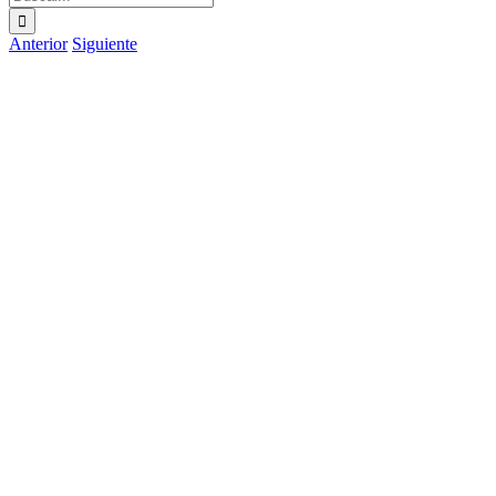
Anterior
Siguiente
Ver
imagen
más
grande