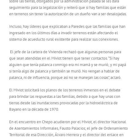
sobre las tierras, otorgados por la administración pasada se les dará
seguimiento para la legalización y reiteró que si hay familias que están
en terrenos sin tener la autorización de un dueño van a ser desalojadas.
Incluso, hay líderes que explicaban a Paredes que las familias que han
ingresado en los últimos días a invadir terrenos están afectando el
sistema de acueducto rural existente para realizar sus conexiones.
El jefe de la cartera de Vivienda rechazó que algunas personas para
que sean atendidas en el Miviot tienen que tener contactos. “Si hay
alguien que tenía palanca conmigo era mi mamá y se murió; y mi papá
si tenía algo de palanca y también se murió. No vengan a hablar de
palanca, ni de influencia, porque así no se manejan las cosas”, aclaró.
El Miviot solicitará los planos de los terrenos inmersos en el debate
para brindar las respuestas a las familias, debido a que hay unas con
tierras desde las inundaciones provocadas por la hidroeléctrica de
Bayano en la década de 1970.
En el encuentro en Chepo acudieron por el Miviot, el director Nacional
de Asentamientos Informales, Fausto Palacios; el jefe de Ordenamiento
Territorial de esa Dirección, Álvaro Herrera y el director del enlace en