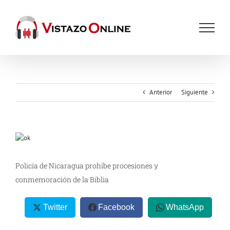
Saltar
al
contenido
Anterior
Siguiente
Ver
imagen
más
Policía de Nicaragua prohíbe procesiones y
grande
conmemoración de la Biblia
Twitter
Facebook
WhatsApp