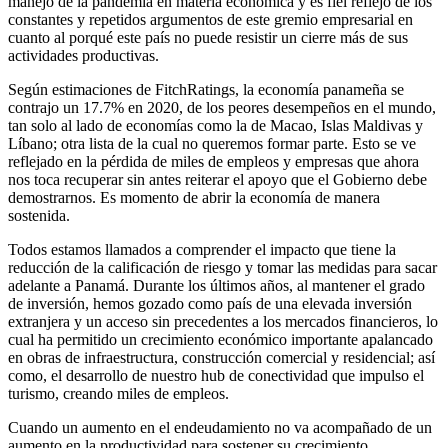
manejo de la pandemia en materia económica y es fiel reflejo de los
constantes y repetidos argumentos de este gremio empresarial en
cuanto al porqué este país no puede resistir un cierre más de sus
actividades productivas.
Según estimaciones de FitchRatings, la economía panameña se
contrajo un 17.7% en 2020, de los peores desempeños en el mundo,
tan solo al lado de economías como la de Macao, Islas Maldivas y
Líbano; otra lista de la cual no queremos formar parte. Esto se ve
reflejado en la pérdida de miles de empleos y empresas que ahora
nos toca recuperar sin antes reiterar el apoyo que el Gobierno debe
demostrarnos.
Es momento de abrir la economía de manera
sostenida.
Todos estamos llamados a comprender el impacto que tiene la
reducción de la calificación de riesgo y tomar las medidas para sacar
adelante a Panamá. Durante los últimos años, al mantener el grado
de inversión, hemos gozado como país de una elevada inversión
extranjera y un acceso sin precedentes a los mercados financieros, lo
cual ha permitido un crecimiento económico importante apalancado
en obras de infraestructura, construcción comercial y residencial; así
como, el desarrollo de nuestro hub de conectividad que impulso el
turismo, creando miles de empleos.
Cuando un aumento en el endeudamiento no va acompañado de un
aumento en la productividad para sostener su crecimiento,