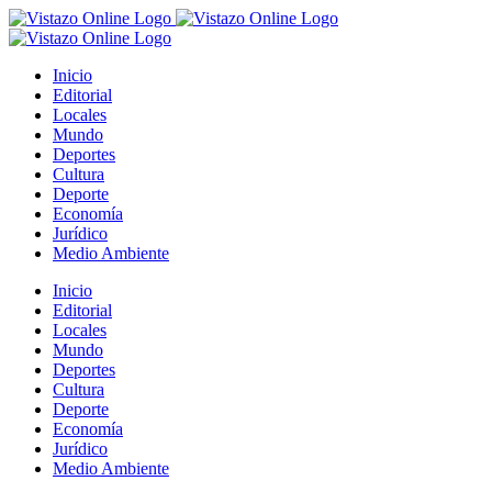
Saltar
al
contenido
Inicio
Editorial
Locales
Mundo
Deportes
Cultura
Deporte
Economía
Jurídico
Medio Ambiente
Inicio
Editorial
Locales
Mundo
Deportes
Cultura
Deporte
Economía
Jurídico
Medio Ambiente