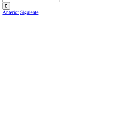
Anterior
Siguiente
Ver
imagen
más
grande