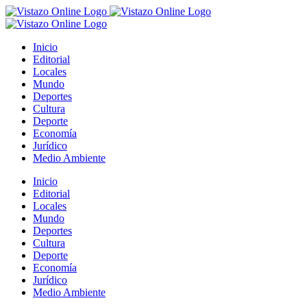
Saltar
al
contenido
Inicio
Editorial
Locales
Mundo
Deportes
Cultura
Deporte
Economía
Jurídico
Medio Ambiente
Inicio
Editorial
Locales
Mundo
Deportes
Cultura
Deporte
Economía
Jurídico
Medio Ambiente