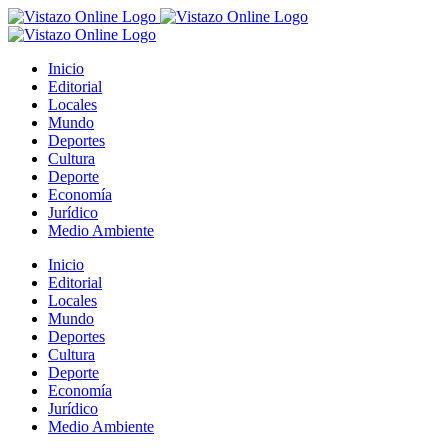
Saltar
al
contenido
Inicio
Editorial
Locales
Mundo
Deportes
Cultura
Deporte
Economía
Jurídico
Medio Ambiente
Inicio
Editorial
Locales
Mundo
Deportes
Cultura
Deporte
Economía
Jurídico
Medio Ambiente