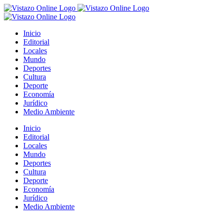
Saltar
al
contenido
Inicio
Editorial
Locales
Mundo
Deportes
Cultura
Deporte
Economía
Jurídico
Medio Ambiente
Inicio
Editorial
Locales
Mundo
Deportes
Cultura
Deporte
Economía
Jurídico
Medio Ambiente