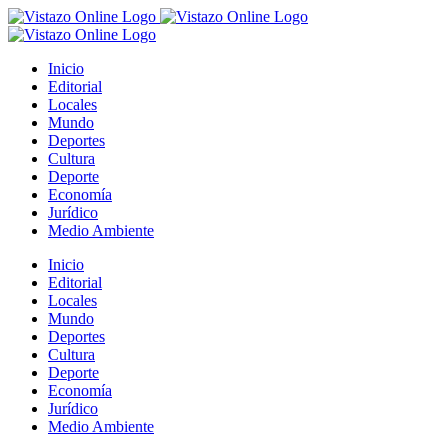
Saltar
al
contenido
Inicio
Editorial
Locales
Mundo
Deportes
Cultura
Deporte
Economía
Jurídico
Medio Ambiente
Inicio
Editorial
Locales
Mundo
Deportes
Cultura
Deporte
Economía
Jurídico
Medio Ambiente