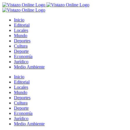
Saltar
al
contenido
Inicio
Editorial
Locales
Mundo
Deportes
Cultura
Deporte
Economía
Jurídico
Medio Ambiente
Inicio
Editorial
Locales
Mundo
Deportes
Cultura
Deporte
Economía
Jurídico
Medio Ambiente