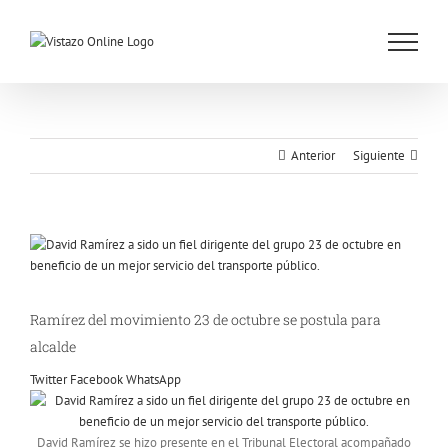
Saltar
al
contenido
Anterior
Siguiente
Ver
imagen
más
grande
Ramírez del movimiento 23 de octubre se postula para
alcalde
Twitter
Facebook
WhatsApp
David Ramírez se hizo presente en el Tribunal Electoral acompañado