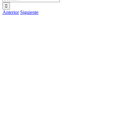
Anterior
Siguiente
Ver
imagen
más
grande