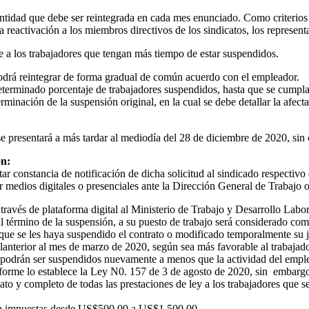
ntidad que debe ser reintegrada en cada mes enunciado. Como criterios d
a reactivación a los miembros directivos de los sindicatos, los represent
e a los trabajadores que tengan más tiempo de estar suspendidos.
 podrá reintegrar de forma gradual de común acuerdo con el empleador.
rminado porcentaje de trabajadores suspendidos, hasta que se cumplan 
rminación de la suspensión original, en la cual se debe detallar la afecta
se presentará a más tardar al mediodía del 28 de diciembre de 2020, sin c
on:
r constancia de notificación de dicha solicitud al sindicado respectivo 
r medios digitales o presenciales ante la Dirección General de Trabajo 
través de plataforma digital al Ministerio de Trabajo y Desarrollo Labor
al término de la suspensión, a su puesto de trabajo será considerado co
 que se les haya suspendido el contrato o modificado temporalmente su j
alanterior al mes de marzo de 2020, según sea más favorable al trabajado
 podrán ser suspendidos nuevamente a menos que la actividad del emple
orme lo establece la Ley N0. 157 de 3 de agosto de 2020, sin embargo v
iato y completo de todas las prestaciones de ley a los trabajadores que s
erán impuestas desde US$500.00 a US$1,500.00.