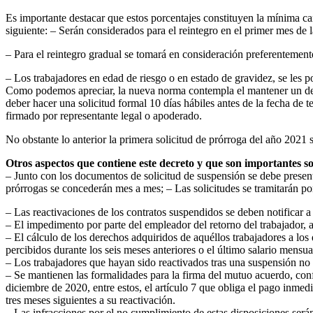
Es importante destacar que estos porcentajes constituyen la mínima ca
siguiente: – Serán considerados para el reintegro en el primer mes de l
– Para el reintegro gradual se tomará en consideración preferentement
– Los trabajadores en edad de riesgo o en estado de gravidez, se les
Como podemos apreciar, la nueva norma contempla el mantener un dete
deber hacer una solicitud formal 10 días hábiles antes de la fecha de te
firmado por representante legal o apoderado.
No obstante lo anterior la primera solicitud de prórroga del año 2021 
Otros aspectos que contiene este decreto y que son importantes s
– Junto con los documentos de solicitud de suspensión se debe presenta
prórrogas se concederán mes a mes; – Las solicitudes se tramitarán po
– Las reactivaciones de los contratos suspendidos se deben notificar a 
– El impedimento por parte del empleador del retorno del trabajador, 
– El cálculo de los derechos adquiridos de aquéllos trabajadores a los
percibidos durante los seis meses anteriores o el último salario mensu
– Los trabajadores que hayan sido reactivados tras una suspensión no
– Se mantienen las formalidades para la firma del mutuo acuerdo, conf
diciembre de 2020, entre estos, el artículo 7 que obliga el pago inmed
tres meses siguientes a su reactivación.
– Las infracciones por el no cumplimiento de estas disposiciones s