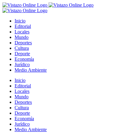
Saltar
al
contenido
Inicio
Editorial
Locales
Mundo
Deportes
Cultura
Deporte
Economía
Jurídico
Medio Ambiente
Inicio
Editorial
Locales
Mundo
Deportes
Cultura
Deporte
Economía
Jurídico
Medio Ambiente