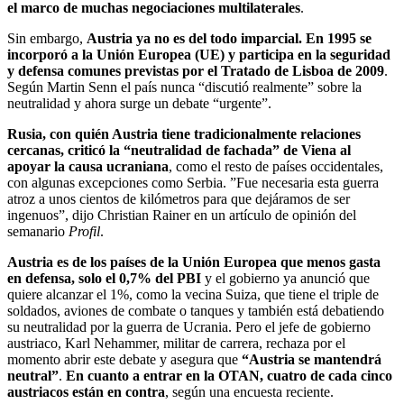
el marco de muchas negociaciones multilaterales
.
Sin embargo,
Austria ya no es del todo imparcial. En 1995 se
incorporó a la Unión Europea (UE) y participa en la seguridad
y defensa comunes previstas por el Tratado de Lisboa de 2009
.
Según Martin Senn el país nunca “discutió realmente” sobre la
neutralidad y ahora surge un debate “urgente”.
Rusia, con quién Austria tiene tradicionalmente relaciones
cercanas, criticó la “neutralidad de fachada”
de Viena al
apoyar la causa ucraniana
, como el resto de países occidentales,
con algunas excepciones como Serbia. ”Fue necesaria esta guerra
atroz a unos cientos de kilómetros para que dejáramos de ser
ingenuos”, dijo Christian Rainer en un artículo de opinión del
semanario
Profil
.
Austria es de los países de la Unión Europea que menos gasta
en defensa, solo el 0,7% del PBI
y el gobierno ya anunció que
quiere alcanzar el 1%, como la vecina Suiza, que tiene el triple de
soldados, aviones de combate o tanques y también está debatiendo
su neutralidad por la guerra de Ucrania. Pero el jefe de gobierno
austriaco, Karl Nehammer, militar de carrera, rechaza por el
momento abrir este debate y asegura que
“Austria se mantendrá
neutral”
.
En cuanto a entrar en la OTAN, cuatro de cada cinco
austriacos están en contra
, según una encuesta reciente.