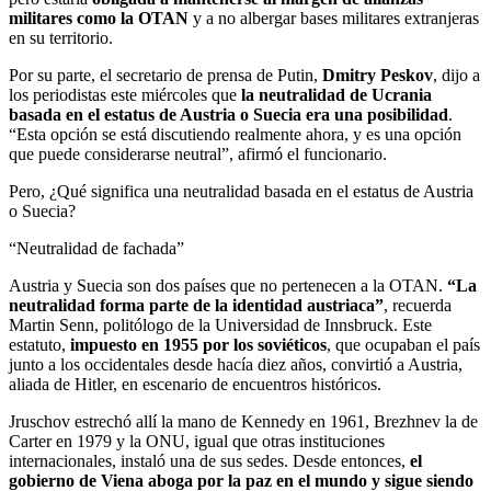
militares como la OTAN
y a no albergar bases militares extranjeras
en su territorio.
Por su parte, el secretario de prensa de Putin,
Dmitry Peskov
, dijo a
los periodistas este miércoles que
la neutralidad de Ucrania
basada en el estatus de Austria o Suecia era una posibilidad
.
“Esta opción se está discutiendo realmente ahora, y es una opción
que puede considerarse neutral”, afirmó el funcionario.
Pero, ¿Qué significa una neutralidad basada en el estatus de Austria
o Suecia?
“Neutralidad de fachada”
Austria y Suecia son dos países que no pertenecen a la OTAN.
“La
neutralidad forma parte de la identidad austriaca”
, recuerda
Martin Senn, politólogo de la Universidad de Innsbruck. Este
estatuto,
impuesto en 1955 por los soviéticos
, que ocupaban el país
junto a los occidentales desde hacía diez años, convirtió a Austria,
aliada de Hitler, en escenario de encuentros históricos.
Jruschov estrechó allí la mano de Kennedy en 1961, Brezhnev la de
Carter en 1979 y la ONU, igual que otras instituciones
internacionales, instaló una de sus sedes. Desde entonces,
el
gobierno de Viena aboga por la paz en el mundo y sigue siendo