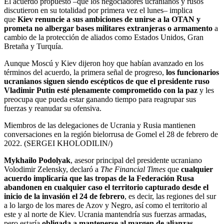
El acuerdo propuesto –que los negociadores ucranianos y rusos
discutieron en su totalidad por primera vez el lunes– implica
que
Kiev renuncie a sus ambiciones de unirse a la OTAN y
prometa no albergar bases militares extranjeras o armamento
a
cambio de la protección de aliados como Estados Unidos, Gran
Bretaña y Turquía.
Aunque Moscú y Kiev dijeron hoy que habían avanzado en los
términos del acuerdo, la primera señal de progreso,
los funcionarios
ucranianos siguen siendo escépticos de que el presidente ruso
Vladimir Putin esté plenamente comprometido con la paz
y les
preocupa que pueda estar ganando tiempo para reagrupar sus
fuerzas y reanudar su ofensiva.
Miembros de las delegaciones de Ucrania y Rusia mantienen
conversaciones en la región bielorrusa de Gomel el 28 de febrero de
2022. (SERGEI KHOLODILIN/)
Mykhailo Podolyak
, asesor principal del presidente ucraniano
Volodimir Zelensky, declaró a
The Financial Times
que
cualquier
acuerdo implicaría que las tropas de la Federación Rusa
abandonen en cualquier caso el territorio capturado desde el
inicio de la invasión el 24 de febrero
, es decir, las regiones del sur
a lo largo de los mares de Azov y Negro, así como el territorio al
este y al norte de Kiev. Ucrania mantendría sus fuerzas armadas,
pero estaría
obligada a mantenerse al margen de alianzas