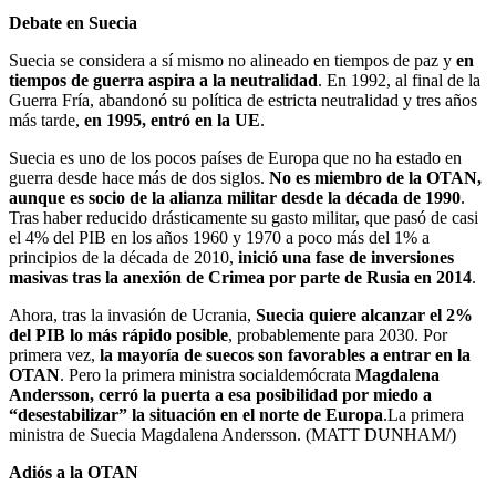
Debate en Suecia
Suecia se considera a sí mismo no alineado en tiempos de paz y
en
tiempos de guerra aspira a la neutralidad
. En 1992, al final de la
Guerra Fría, abandonó su política de estricta neutralidad y tres años
más tarde,
en 1995, entró en la UE
.
Suecia es uno de los pocos países de Europa que no ha estado en
guerra desde hace más de dos siglos.
No es miembro de la OTAN,
aunque es socio de la alianza militar desde la década de 1990
.
Tras haber reducido drásticamente su gasto militar, que pasó de casi
el 4% del PIB en los años 1960 y 1970 a poco más del 1% a
principios de la década de 2010,
inició una fase de inversiones
masivas tras la anexión de Crimea por parte de Rusia en 2014
.
Ahora, tras la invasión de Ucrania,
Suecia quiere alcanzar el 2%
del PIB lo más rápido posible
, probablemente para 2030. Por
primera vez,
la mayoría de suecos son favorables a entrar en la
OTAN
. Pero la primera ministra socialdemócrata
Magdalena
Andersson, cerró la puerta a esa posibilidad por miedo a
“desestabilizar” la situación en el norte de Europa
.La primera
ministra de Suecia Magdalena Andersson. (MATT DUNHAM/)
Adiós a la OTAN