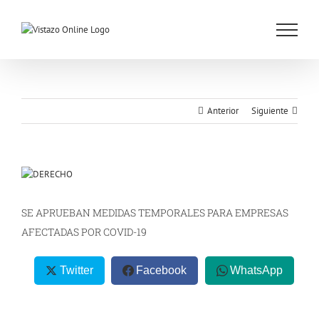
Saltar
al
contenido
Anterior
Siguiente
Ver
imagen
más
SE APRUEBAN MEDIDAS TEMPORALES PARA EMPRESAS
grande
AFECTADAS POR COVID-19
Twitter
Facebook
WhatsApp