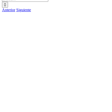
Anterior
Siguiente
Ver
imagen
más
grande