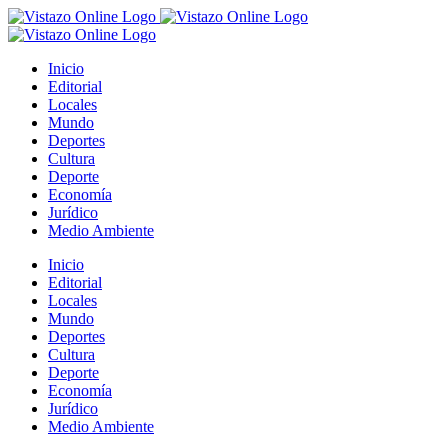
Saltar
al
contenido
Inicio
Editorial
Locales
Mundo
Deportes
Cultura
Deporte
Economía
Jurídico
Medio Ambiente
Inicio
Editorial
Locales
Mundo
Deportes
Cultura
Deporte
Economía
Jurídico
Medio Ambiente