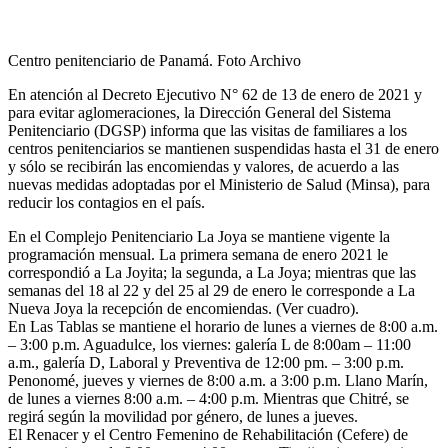
Centro penitenciario de Panamá. Foto Archivo
En atención al Decreto Ejecutivo N° 62 de 13 de enero de 2021 y
para evitar aglomeraciones, la Dirección General del Sistema
Penitenciario (DGSP) informa que las visitas de familiares a los
centros penitenciarios se mantienen suspendidas hasta el 31 de enero
y sólo se recibirán las encomiendas y valores, de acuerdo a las
nuevas medidas adoptadas por el Ministerio de Salud (Minsa), para
reducir los contagios en el país.
En el Complejo Penitenciario La Joya se mantiene vigente la
programación mensual. La primera semana de enero 2021 le
correspondió a La Joyita; la segunda, a La Joya; mientras que las
semanas del 18 al 22 y del 25 al 29 de enero le corresponde a La
Nueva Joya la recepción de encomiendas. (Ver cuadro).
En Las Tablas se mantiene el horario de lunes a viernes de 8:00 a.m.
– 3:00 p.m. Aguadulce, los viernes: galería L de 8:00am – 11:00
a.m., galería D, Laboral y Preventiva de 12:00 pm. – 3:00 p.m.
Penonomé, jueves y viernes de 8:00 a.m. a 3:00 p.m. Llano Marín,
de lunes a viernes 8:00 a.m. – 4:00 p.m. Mientras que Chitré, se
regirá según la movilidad por género, de lunes a jueves.
El Renacer y el Centro Femenino de Rehabilitación (Cefere) de