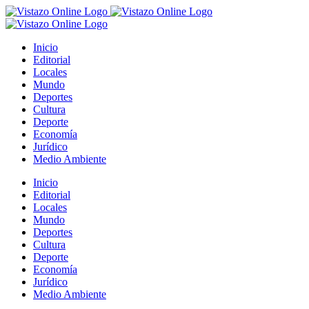
Saltar
al
contenido
Inicio
Editorial
Locales
Mundo
Deportes
Cultura
Deporte
Economía
Jurídico
Medio Ambiente
Inicio
Editorial
Locales
Mundo
Deportes
Cultura
Deporte
Economía
Jurídico
Medio Ambiente