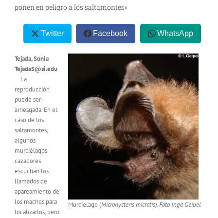
ponen en peligro a los saltamontes»
Twitter
Facebook
WhatsApp
Tejada, Sonia
TejadaS@si.edu
La
reproducción
puede ser
arriesgada. En el
caso de los
saltamontes,
algunos
murciélagos
cazadores
escuchan los
llamados de
apareamiento de
los machos para
Murcielago (
Micronycteris microtis). Foto Inga Geipel
localizarlos, pero