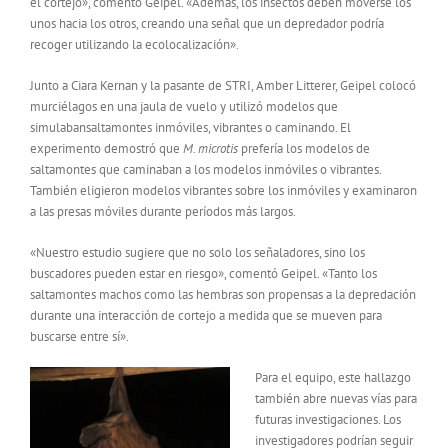
el cortejo», comentó Geipel. «Además, los insectos deben moverse los
unos hacia los otros, creando una señal que un depredador podría
recoger utilizando la ecolocalización».
Junto a Ciara Kernan y la pasante de STRI, Amber Litterer, Geipel colocó
murciélagos en una jaula de vuelo y utilizó modelos que
simulabansaltamontes inmóviles, vibrantes o caminando. El
experimento demostró que
M. microtis
prefería los modelos de
saltamontes que caminaban a los modelos inmóviles o vibrantes.
También eligieron modelos vibrantes sobre los inmóviles y examinaron
a las presas móviles durante períodos más largos.
«Nuestro estudio sugiere que no solo los señaladores, sino los
buscadores pueden estar en riesgo», comentó Geipel. «Tanto los
saltamontes machos como las hembras son propensas a la depredación
durante una interacción de cortejo a medida que se mueven para
buscarse entre sí».
Para el equipo, este hallazgo
también abre nuevas vías para
futuras investigaciones. Los
investigadores podrían seguir